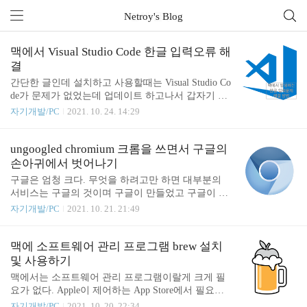
Netroy's Blog
전체 글 (6)
맥에서 Visual Studio Code 한글 입력오류 해
결
간단한 글인데 설치하고 사용할때는 Visual Studio Co
de가 문제가 없었는데 업데이트 하고나서 갑자기 문
제가 생겼다. 가나다라마바사를 입력하면 가다마사
자기개발/PC
2021. 10. 24. 14:29
만 입력된다거나 환을 입력하면 ㅎㅗㅏㄴ으로 나눠
져서 입력되고 4개 키를 동시에 눌러야 받침이 완성
된다던가... 과거에도 비슷한 해결글들이 있는 걸 보
ungoogled chromium 크롬을 쓰면서 구글의
면 업데이트 고질병인 것도 같아보인다. Visual Studio
손아귀에서 벗어나기
Code 실행 후 Cmd + Shift + P를 입력하여 명령창을
구글은 엄청 크다. 무엇을 하려고만 하면 대부분의
띄운 후 표시 언어 구성을 입력하고 선택한다. 이후 k
서비스는 구글의 것이며 구글이 만들었고 구글이 운
o를 선택하면 재실행이 되고 문제가 해결된다. ko가
영한다. 최대한 편하게 만들고 무료로 만들며 어떻게
자기개발/PC
2021. 10. 21. 21:49
없다면 추가 언어 설치를 통해 설치하고 재실행하면
든 자사 서비스를 사용하도록 만든다. 물론 나도 돈
된다. 나는 이렇게 해결되었다. 해결이 안되고 리눅
을 안내도 되니 사용하기는 하지만 구글은 사용자가
스 사용자라면 설정에서 폰트를 변경해보기를 바란
알지도 못하게 동의를 요구하는 정책 한쪽 구석에 심
맥에 소프트웨어 관리 프로그램 brew 설치
다. 해결 되었기를 바..
지어는 동의조차 받지 않은채로 "그전에도 그랬으니
및 사용하기
까" 여러 정보를 수집하는 경우도 많이 볼 수 있다.
맥에서는 소프트웨어 관리 프로그램이랄게 크게 필
이런 것들을 모두 싫어하는 사람들 중 개발자들이 모
요가 없다. Apple이 제어하는 App Store에서 필요한
여 Chrome의 기반이되는 Chromium에서 구글과 관련
프로그램을 다운로드 받거나 개발자가 각자 프로그
자기개발/PC
2021. 10. 20. 22:34