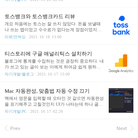
된 모든 것들을 모두 삭제하고 만들어 낸 것이 ungoo
램을 만들어 각자의 페이지에서 배포하면 된다. 그런
gled-chromium 이다. GitHub - Eloston/ungoogled-chro
데 한가지 문제가 있다면 기반은 Unix 기반의 BSD로
mium: Google Chromium, sans integ..
리눅스에서 사용하던 오픈소스 프로그램의 BSD 버
토스뱅크와 토스뱅크카드 리뷰
전을 맥에 설치하기 시작하면서 관련 패키지들을 설
개요 처음에는 토스는 잘 쓰지 않았다. 돈을 보낼때
치하고 관리하는 일이 필요해졌는데 이를 위해 brew
나 쓰는 앱이었고 수수료가 없다는게 장점이었지만
라는 프로그램이 등장하게 된다. 설치는 간단하지만
토스에 점점 기능이 많아지고 부가 서비스가 붙으며
리뷰|언박싱
2021. 10. 18. 13:00
알기 전까지는 이런게 있다는 것도 모르고 수동으로
불편함을 느끼게 될때 즈음... 카카오페이 같은 것들
관리하는 사람들이나 프로그램을 찾아 수많은 웹 사
이 나와서 카톡으로 돈 보내는게 더 나은 경험을 주
이트들을 돌아다닐 것이다. 설치에 대한 설명 또한
면서 토스 사용은 점점 줄었다. 그런데 토스에서 은
티스토리에 구글 애널리틱스 설치하기
간단하게 되어있으며 https://brew.sh 에 접속하면 알
행을 낸다고 하니 일단 사전예약을 하고 기다렸다.
블로그에 통계를 수집하는 것은 굉장히 중요하다. 내
수 있다. /bin/bash -c "..
토스 증권이 토스앱과 합쳐지며 말도안되는 로그인
가 쓰고 있는 글이 보는 이에게 하여금 쉽게 원하는
경험을 준 것을 생각하면 충분히 기대됐다. 나는 수
정보를 찾고 갔는지, 글을 눌러 로딩이 되고 조회수
자기개발/블로그
2021. 10. 17. 15:00
수료 무료에 로그인만 편하면 남은 은행들을 다 버리
는 1이 올라갔지만 바로 꺼버렸는지 알아내는 것은
고 갈 준비가 되어있었다. 기존 은행의 문제점 기존
추후 글을 작성하는 방향을 잡고 사용자 친화적인 블
은행들의 문제는 몇가지 있었지만 대체할 곳은 없어
로그를 만들어나감에 있어서 엄청 중요하다. 그래서
Mac 자동완성, 맞춤법 자동 수정 끄기
서 그냥 사용하고 있었는데 리스트업 하면 다음과 같
다들 설정하는건데.... 설마 이런 걸 글로 쓰게 될 줄
맥에서 영문을 입력할 때 오타인 것 같으면 자동완성
다. 은행 이체 수수료 인증 후 로그인까지 시간이 너
은 몰랐다. 설마 이렇게 나눠져 있어서 놓치게 될 줄
을 표기해주고 고칠것인지 UI가 나타는데 하나 골때
무 많이 걸..
은 몰랐다. 상황 요약 구글은 2020년 10월 Google Ana
리는게 있다. 스페이스바만 누르면 바로 고쳐주기 때
자기개발/PC
2021. 10. 17. 02:29
lytics 4 를 출시한다(이후GA4), 기존 사용하던 Univer
문에 띄어쓰기만 썼다하면 바로 고쳐버리는 것이
sal Analytics(이후 UA)와는 다르게 측정항목도 많아
다... ㅋㅋㅋ 맞춤법이나 문법을 정교하게 찝어주면
지고 바뀐게 많다. 그러나 GA4는 UA를 모두 대체하
야 다행인데.... 신조어가 난무하는 요즘 세상에 이게
Prev
Next
며 등장한 것이 아닌 GA4가 일단 출시되고 UA가 ..
될리가 있나 바로 꺼주자. 1. 설정 -> 키보드로 이동